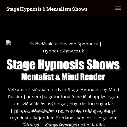
Stage Hypnosis & Mentalism Shows
Velkomin á síðuna mína fyrir Stage Hypnotist og Mind
Reader þar sem þú getur fundið mikið af upplýsingum
um sviðsdáleiðslusýningar, hugarlestur/hugarfar,
þjálfun í sviðsdáleiðslu og hvernig á að bóka einn af
„Þetta var ljómandi“ – Tove Lo (sænsk poppstjarna
)
reyndustu flytjendum Bretlands sem er til leigu sem
“Ótrúlegt” – Bianca Gascoigne (stóri bróðir)
Stage Hypnotist .