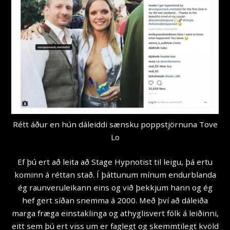
Rétt áður en hún dáleiddi sænsku poppstjörnuna Tove
Lo
Ef þú ert að leita að Stage Hypnotist til leigu, þá ertu
kominn á réttan stað. Í þáttunum mínum endurblanda
ég raunveruleikann eins og við þekkjum hann og ég
hef gert síðan snemma á 2000. Með því að dáleiða
marga fræga einstaklinga og athyglisvert fólk á leiðinni,
eitt sem þú ert viss um er faglegt og skemmtilegt kvöld