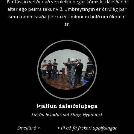
Fantasían verður að veruleika þegar kómískt dáleiðandi
alter ego þeirra tekur við. Umbreytingin er ótrúleg þar
sem frammistaða þeirra er í minnum höfð um ókomin
ár.
Þjálfun dáleiðsluþega
Lærðu leyndarmál Stage Hypnotist
Smelltu á >
Þjálfun
< til að fá frekari upplýsingar