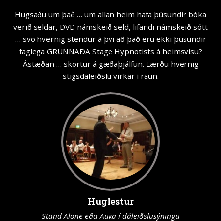
Hugsaðu um það … um allan heim hafa þúsundir bóka
verið seldar, DVD námskeið seld, lifandi námskeið sótt
… svo hvernig stendur á því að það eru ekki þúsundir
faglega GRUNNAÐA Stage Hypnotists á heimsvísu?
Ástæðan … skortur á gæðaþjálfun. Lærðu hvernig
stigsdáleiðslu virkar í raun.
Huglestur
Stand Alone eða Auka í dáleiðslusýningu