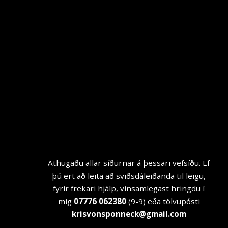
Athugaðu allar síðurnar á þessari vefsíðu. Ef
þú ert að leita að sviðsdáleiðanda til leigu,
fyrir frekari hjálp, vinsamlegast hringdu í
mig
07776 062380
(9-9) eða tölvupósti
krisvonsponneck@gmail.com