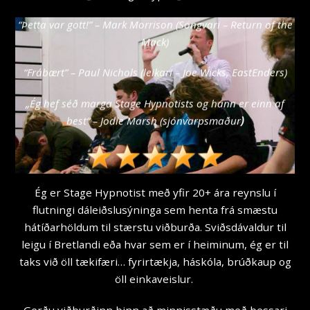
“Þetta var gott!” – Mark Morrison (Söngvari – Return of the
Mack)
“Frábært” – Paul Nichols (leikari – Joe Wicks, EastEnders)
„Ég hef séð marga Stage Hypnotists og hann er einn af
b
est“ – Jodie Marsh (sjónvarpsmaður
)
Ég er Stage Hypnotist með yfir 20+ ára reynslu í
flutningi dáleiðslusýninga sem henta frá smæstu
hátíðarhöldum til stærstu viðburða. Sviðsdávaldur til
leigu í Bretlandi eða hvar sem er í heiminum, ég er til
taks við öll tækifæri… fyrirtækja, háskóla, brúðkaup og
öll einkaveislur.
Gerðu viðburðinn þinn að minnisstæðu með þessari