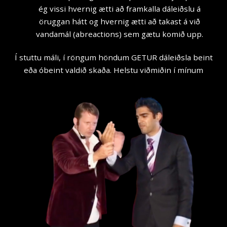
ég vissi hvernig ætti að framkalla dáleiðslu á
öruggan hátt og hvernig ætti að takast á við
vandamál (abreactions) sem gætu komið upp.
Í stuttu máli, í röngum höndum GETUR dáleiðsla beint
eða óbeint valdið skaða. Helstu viðmiðin í mínum