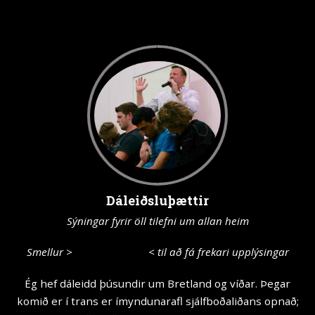
Dáleiðsluþættir
Sýningar fyrir öll tilefni um allan heim
Smellur
>
Allar sýningar
< til að fá frekari upplýsingar
Ég hef dáleidd þúsundir um Bretland og víðar. Þegar
komið er í trans er ímyndunarafl sjálfboðaliðans opnað;