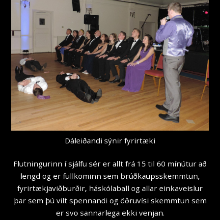
Dáleiðandi sýnir fyrirtæki
Flutningurinn í sjálfu sér er allt frá 15 til 60 mínútur að
lengd og er fullkominn sem brúðkaupsskemmtun,
fyrirtækjaviðburðir, háskólaball og allar einkaveislur
þar sem þú vilt spennandi og öðruvísi skemmtun sem
er svo sannarlega ekki venjan.