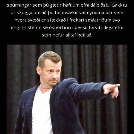
spurningar sem þú gætir haft um efni dáleiðslu. Gakktu
úr skugga um að þú heimsækir valmyndina þar sem
hvert svæði er stækkað í frekari smáatriðum svo
enginn steinn sé ósnortinn í þessu forvitnilega efni
sem hefur alltaf heillað.