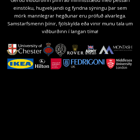
einstöku, hugvekjandi og fyndna sýningu þar sem
mörk mannlegrar hegðunar eru prófuð alvarlega.
Samstarfsmenn þínir, fjölskylda eða vinir munu tala um
viðburðinn í langan tíma!