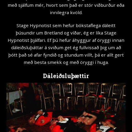
með sjálfum mér, hvort sem það er stór viðburður eða
innilegra kvöld.
Stage Hypnotist sem hefur bókstaflega dáleitt
þúsundir um Bretland og víðar, ég er líka Stage
Hypnotist þjálfari. Ef þú hefur áhyggjur af öryggi innan
dáleiðsluþáttar á sviðum get ég fullvissað þig um að
þótt það sé afar fyndið og stundum villt, þá er allt gert
með besta smekk og með öryggi í huga.
Dáleiðsluþættir