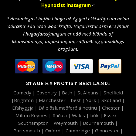
Hypnotist Instagram
<
*Vinsamlegast hafðu í huga að ég geri ekki kröfu um neina
‘sálræna’ eða ‘woo-woo’ krafta. Hugarlestur sem er sýndur
í hugarfarssýningum er náð með blöndu af
líkamstjáningu, uppástungum, sálfræði og gamaldags
brögðum.
STAGE HYPNOTIST BRETLANDI
Comedy
|
Coventry
|
Bath
|
St Albans
|
Sheffield
|
Brighton
|
Manchester
|
best
|
York
|
Skotland
|
Efahyggja
|
Dáleiðslumeðferð á netinu
|
Chester
|
Milton Keynes
|
Ráða a
|
Wales
|
bók
|
Essex
|
Southampton
|
Weymouth
|
Bournemouth
|
Portsmouth
|
Oxford
|
Cambridge
|
Gloucester
|