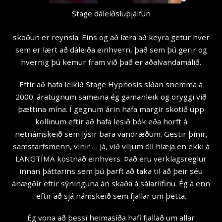
Stage dáleiðsluþjálfun
skoðun er reynsla. Eins og að læra að keyra getur hver
sem er lært að dáleiða einhvern, það sem þú gerir og
hvernig þú kemur fram við það er aðalvandamálið.
Eftir að hafa leikið Stage Hypnosis síðan snemma á
2000. áratugnum sameina ég gamanleik og öryggi við
þættina mína. Í gegnum árin hafa margir skotið upp
kollinum eftir að hafa lesið bók eða horft á
netnámskeið sem lýsir bara vandræðum. Gestir þínir,
samstarfsmenn, vinir … já, við viljum öll hlæja en ekki á
LANGTÍMA kostnað einhvers. Það eru verklagsreglur
innan þáttarins sem þú þarft að taka til að þeir séu
ánægðir eftir sýninguna án skaða á sálarlífinu. Ég á enn
eftir að sjá námskeið sem fjallar um þetta.
Ég vona að þessi heimasíða hafi fjallað um allar