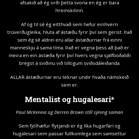
afsakið að ég orði þetta svona en ég er bara
hreinskilinn.
Af og til sé ég eitthvað sem hefur einhvern
trúverðugleika, hluta af ástæðu fyrir því sem gerist. Það
sem ég sé aldrei eru allar ástæðurnar frá einni
manneskju á sama tíma. Það er vegna þess að það er
meira en ein ástæða fyrir því hvers vegna sjálfboðaliði
bregst á sviðinu við tillögum sviðsdáleiðanda.
ALLAR ástæðurnar eru teknar undir hvaða námskeið
sem er.
Mentalist og hugalesari*
Paul McKenna og Derren Brown stíll sýning saman
Sem fjölhæfur flytjandi er ég líka hugarfari og
hugalesari sem passar fullkomlega sem samsettur