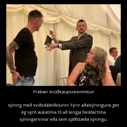
Frábær brúðkaupsskemmtun
sýning með sviðsdáleiðslunni. Fyrir aðalsýninguna get
ég sýnt aukatíma til að lengja heildartíma
sýningarinnar eða sem sjálfstæða sýningu.