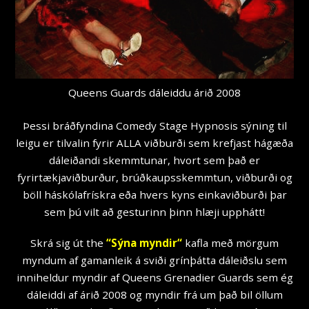
Queens Guards dáleiddu árið 2008
Þessi bráðfyndina Comedy Stage Hypnosis sýning til
leigu er tilvalin fyrir ALLA viðburði sem krefjast hágæða
dáleiðandi skemmtunar, hvort sem það er
fyrirtækjaviðburður, brúðkaupsskemmtun, viðburði og
böll háskólafrískra eða hvers kyns einkaviðburði þar
sem þú vilt að gesturinn þinn hlæji upphátt!
Skrá sig út the
“
Sýna myndir
“
kafla með mörgum
myndum af gamanleik á sviði grínþátta dáleiðslu sem
inniheldur myndir af Queens Grenadier Guards sem ég
dáleiddi af árið 2008 og myndir frá um það bil öllum