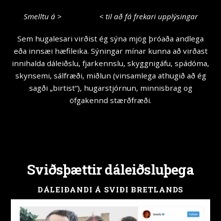
Smelltu á >
Mentalist
< til að fá frekari upplýsingar
Sem hugalesari virðist ég sýna mjög þróaða andlega
eða innsæi hæfileika. Sýningar mínar kunna að virðast
innihalda dáleiðslu, fjarkennslu, skyggnigáfu, spádóma,
skynsemi, sálfræði, miðlun (vinsamlega athugið að ég
sagði „birtist“), hugarstjórnun, minnisbrag og
öfgakennd stærðfræði.
SVIÐSDÁLEIÐSLUÞÆTTIR
Sviðsþættir dáleiðsluþega
DÁLEIÐANDI Á SVIÐI BRETLANDS