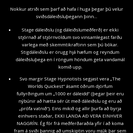
Nokkur atriði sem þarf að hafa í huga þegar þú velur
sviðsdáleiðsluþegann þinn…
Stage dáleiðslu (og dáleiðslumeðferð) er ekki
stjórnað af stjórnvöldum svo vinsamlegast farðu
varlega með skemmtikraftinn sem þú bókar.
Stigdáleiðslu er örugg hjá hæfum og reyndum
dáleiðsluþega en í röngum höndum geta vandamál
komið upp.
Svo margir Stage Hypnotists segjast vera „The
Worlds Quickest“ ásamt öðrum djörfum
fullyrðingum um „1000 er dáleidd“ (þegar þeir eru
nýbúnir að hætta sér út með dáleiðslu og eru að
„prófa vatnið“). Eins mikið og allir þurfa að byrja
einhvers staðar, EKKI LANDA AÐ VERA EINHVER
NAGGRÍN. Ég fór frá meðferðaraðila yfir í að koma
fram á sviði þannig að umskiptin voru mjúk þar sem