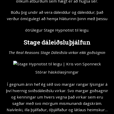
ólíkum atburðum sem hægt er að hugsa sér.
Búðu þig undir að vera dáleiddur og dáleiddur; það
verður ómögulegt að hemja hláturinn þinn með þessu
ótrúlegur Stage Hypnotist til leigu.
Stage dáleiðsluþjálfun
The Real Reasons Stage Dáleiðsla virkar ekki goðsögnin
Stórar háskólasýningar
Í gegnum árin hef ég séð svo margar rangar lýsingar á
því hvernig sviðsdáleiðslu virkar. Svo margar goðsagnir
og kenningar um hvers vegna það virkar sem eru
sagðar með svo mörgum mismunandi dagskrám.
Naívleiki, illa þjálfaður, óþjálfaður og látlaus heimskur…