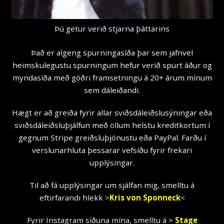
Þú getur verið stjarna þáttarins
Það er algeng spurningasíða þar sem jafnvel
heimskulegustu spurningum hefur verið spurt áður og
myndasíða með góðri framsetningu á 20+ árum mínum
sem dáleiðandi.
Hægt er að greiða fyrir allar sviðsdáleiðslusýningar eða
sviðsdáleiðsluþjálfun með öllum helstu kreditkortum í
gegnum Stripe greiðsluþjónustu eða PayPal. Farðu í
verslunarhluta þessarar vefsíðu fyrir frekari
upplýsingar.
Til að fá upplýsingar um sjálfan mig, smelltu á
eftirfarandi hlekk >
Kris von Sponneck
<
Fyrir Instagram síðuna mína, smelltu á >
Stage