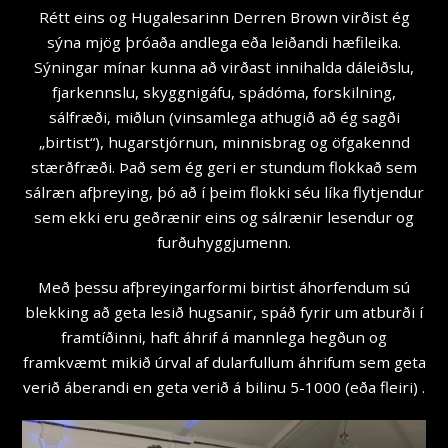
Rétt eins og Hugalesarinn Derren Brown virðist ég
sýna mjög þróaða andlega eða leiðandi hæfileika.
Sýningar mínar kunna að virðast innihalda dáleiðslu,
fjarkennslu, skyggnigáfu, spádóma, forskilning,
sálfræði, miðlun (vinsamlega athugið að ég sagði
„birtist“), hugarstjórnun, minnisbrag og öfgakennd
stærðfræði. Það sem ég geri er stundum flokkað sem
sálræn afþreying, þó að í þeim flokki séu líka flytjendur
sem ekki eru geðrænir eins og sálrænir lesendur og
furðuhyggjumenn.
Með þessu afþreyingarformi birtist áhorfendum sú
blekking að geta lesið hugsanir, spáð fyrir um atburði í
framtíðinni, haft áhrif á mannlega hegðun og
framkvæmt mikið úrval af dularfullum áhrifum sem geta
verið áberandi en geta verið á bilinu 5-1000 (eða fleiri) .