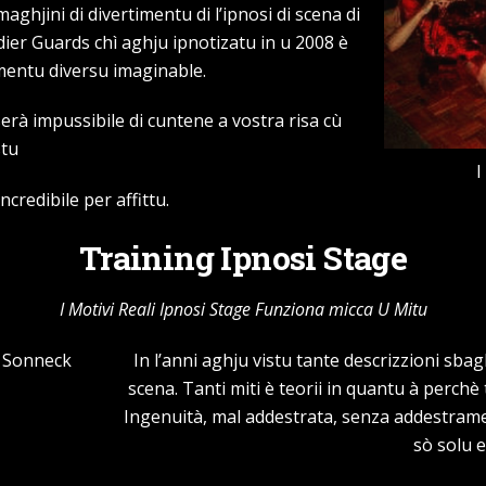
aghjini di divertimentu di l’ipnosi di scena di
dier Guards chì aghju ipnotizatu in u 2008 è
imentu diversu imaginable.
erà impussibile di cuntene a vostra risa cù
tu
I
ncredibile per affittu.
Training Ipnosi Stage
I Motivi Reali Ipnosi Stage Funziona micca U Mitu
In l’anni aghju vistu tante descrizzioni sbag
scena. Tanti miti è teorii in quantu à perchè 
Ingenuità, mal addestrata, senza addestrame
sò solu 