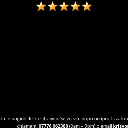
utte e pagine di stu situ web. Sè vo site dopu un ipnotizzatore
chjamami
07776 062380
(9am – 9pm) o email
krisv