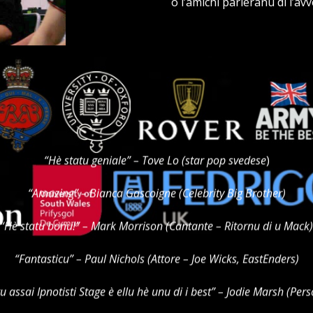
o l’amichi parleranu di l’a
“Hè statu geniale” – Tove Lo (star pop svedese
)
“Amazing” – Bianca Gascoigne (Celebrity Big Brother)
“Hè statu bonu!” – Mark Morrison (Cantante – Ritornu di u Mack)
“Fantasticu” – Paul Nichols (Attore – Joe Wicks, EastEnders)
u assai Ipnotisti Stage è ellu hè unu di i b
est” – Jodie Marsh (Pers