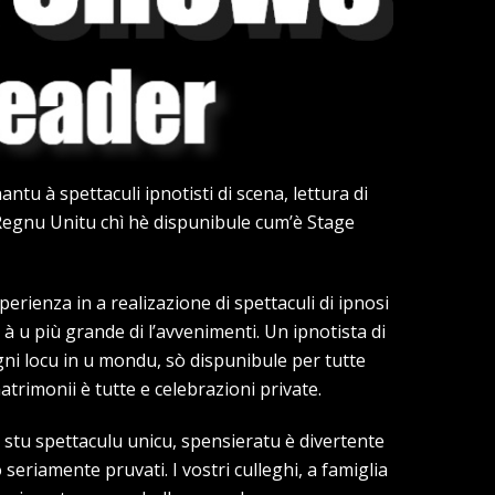
u à spettaculi ipnotisti di scena, lettura di
 Regnu Unitu chì hè dispunibule cum’è Stage
perienza in a realizazione di spettaculi di ipnosi
i à u più grande di l’avvenimenti. Un ipnotista di
ogni locu in u mondu, sò dispunibule per tutte
matrimonii è tutte e celebrazioni private.
 stu spettaculu unicu, spensieratu è divertente
eriamente pruvati. I vostri culleghi, a famiglia