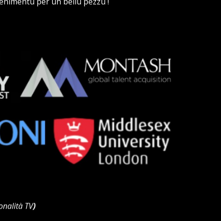
vvenimentu per un bellu pezzu !
onalità TV
)