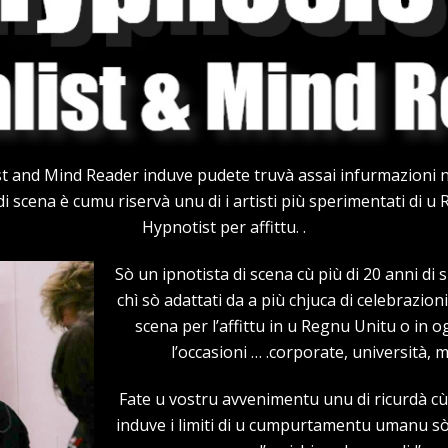
 and Mind Reader induve pudete truvà assai infurmazioni nant
i scena è cumu riservà unu di i artisti più sperimentati di u
Hypnotist per affittu. .
Sò un ipnotista di scena cù più di 20 anni di s
chì sò adattati da a più chjuca di celebrazion
scena per l’affittu in u Regnu Unitu o in 
l’occasioni … .corporate, università, 
Fate u vostru avvenimentu unu di ricurdà cù
induve i limiti di u cumpurtamentu umanu sò s