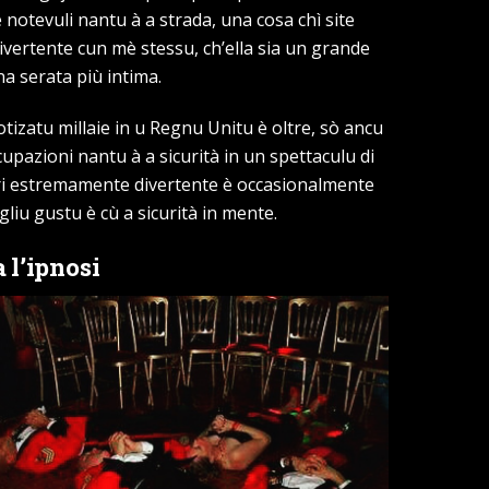
notevuli nantu à a strada, una cosa chì site
ivertente cun mè stessu, ch’ella sia un grande
a serata più intima.
izatu millaie in u Regnu Unitu è ​​​​oltre, sò ancu
cupazioni nantu à a sicurità in un spettaculu di
ntri estremamente divertente è occasionalmente
gliu gustu è cù a sicurità in mente.
 l’ipnosi