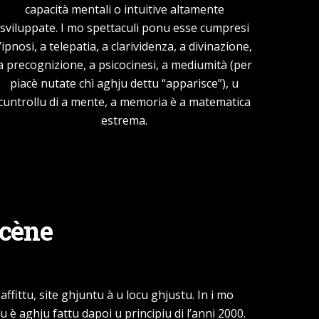
capacità mentali o intuitive altamente
sviluppate. I mo spettaculi ponu esse cumpresi
l’ipnosi, a telepatia, a clarividenza, a divinazione,
a precognizione, a psicocinesi, a mediumità (per
piacè nutate chì aghju dettu “apparisce”), u
cuntrollu di a mente, a memoria è a matematica
estrema.
scène
ffittu, site ghjuntu à u locu ghjustu. In i mo
u è aghju fattu dapoi u principiu di l’anni 2000.