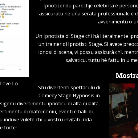
Ipnotizendu parechje celebrità è persone 
assicuratu hè una serata prufessiunale è d
avvenimentu o un
Un Ipnotista di Stage chì hà literalmente ipnot
un trainer di Ipnotisti Stage. Sì avete preoc
ipnosi di scena, vi possu assicurà chì, me
salvaticu, tuttu hè fattu in u me
Mostra
 Tove Lo
Stu divertenti spettaculu di
Comedy Stage Hypnosis in
sigenu divertimentu ipnoticu di alta qualità,
ertimentu di matrimoniu, eventi è balli di
u induve vulete chì u vostru invitatu rida
 forte!